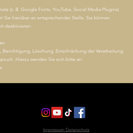
ste (z. B. Google Fonts, YouTube, Social Media Plugins)
ir Sie hierüber an entsprechender Stelle. Sie können
t deaktivieren.
nen
, Berichtigung, Löschung, Einschränkung der Verarbeitung,
ruch. Hierzu wenden Sie sich bitte an:
e
MAGNIFY DANCECREW
Impressum
Datenschutz