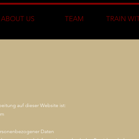
ABOUT US
TEAM
TRAIN WI
beitung auf dieser Website ist:
um
ersonenbezogener Daten