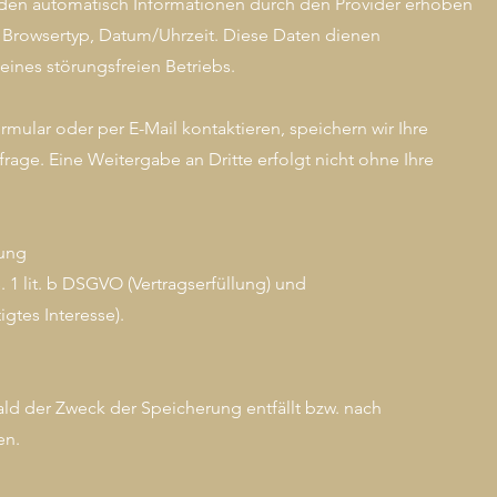
den automatisch Informationen durch den Provider erhoben
se, Browsertyp, Datum/Uhrzeit. Diese Daten dienen
 eines störungsfreien Betriebs.
mular oder per E-Mail kontaktieren, speichern wir Ihre
age. Eine Weitergabe an Dritte erfolgt nicht ohne Ihre
tung
 1 lit. b DSGVO (Vertragserfüllung) und
igtes Interesse).
ld der Zweck der Speicherung entfällt bzw. nach
en.