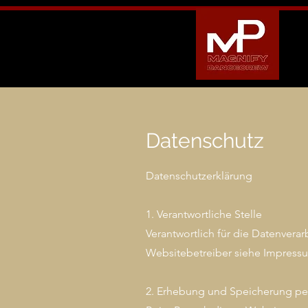
Datenschutz
Datenschutzerklärung
1. Verantwortliche Stelle
Verantwortlich für die Datenverar
Websitebetreiber siehe Impress
2. Erhebung und Speicherung p