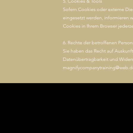
5. Cookies & Tools
Sofern Cookies oder externe Dien
eingesetzt werden, informieren w
Cookies in Ihrem Browser jederzei
6. Rechte der betroffenen Perso
Sie haben das Recht auf Auskunft
Datenübertragbarkeit und Widersp
magnifycompanytraining@web.d